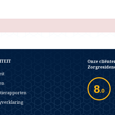
TEIT
Onze cliënte
Zorgresidenc
eit
en
8
.0
tierapporten
yverklaring