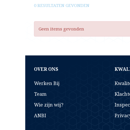
0 RESULTATEN GEVONDEN
Geen items gevonden
OVER ONS
KWALI
Werken Bij
Kwalit
Team
Klacht
Wie zijn wij?
Inspec
ANBI
Privac