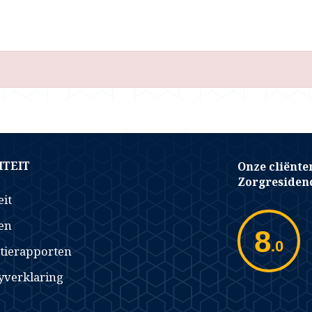
TEIT
Onze cliënte
Zorgresidenc
eit
en
8
.0
tierapporten
yverklaring