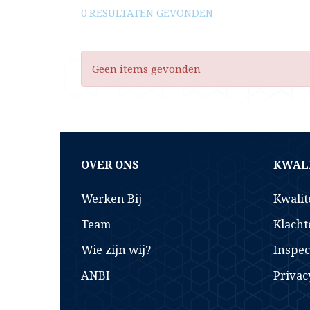
0 RESULTATEN GEVONDEN
Geen items gevonden
OVER ONS
KWALI
Werken Bij
Kwalit
Team
Klacht
Wie zijn wij?
Inspec
ANBI
Privac