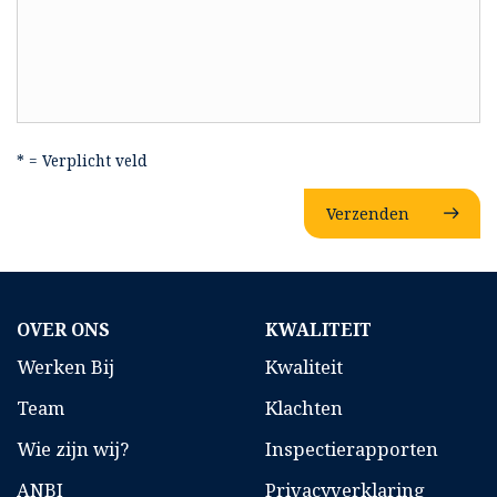
* = Verplicht veld
Verzenden
OVER ONS
KWALITEIT
Werken Bij
Kwaliteit
Team
Klachten
Wie zijn wij?
Inspectierapporten
ANBI
Privacyverklaring