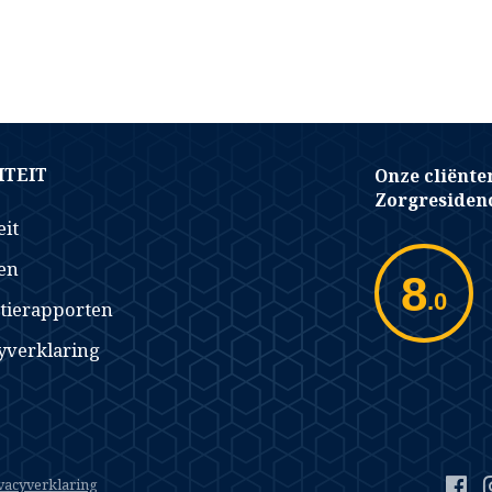
TEIT
Onze cliënte
Zorgresidenc
eit
en
8
.0
tierapporten
yverklaring
vacyverklaring